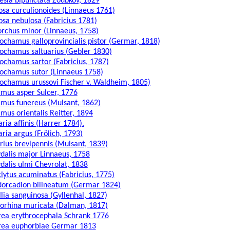
sia bipunctata Zoubkov, 1829
sa curculionoides (Linnaeus 1761)
sa nebulosa (Fabricius 1781)
rchus minor (Linnaeus, 1758)
chamus galloprovincialis pistor (Germar, 1818)
chamus saltuarius (Gebler 1830)
chamus sartor (Fabricius, 1787)
chamus sutor (Linnaeus 1758)
chamus urussovi Fischer v. Waldheim, 1805)
mus asper Sulcer, 1776
mus funereus (Mulsant, 1862)
mus orientalis Reitter, 1894
ria affinis (Harrer 1784).
ria argus (Frölich, 1793)
rius brevipennis (Mulsant, 1839)
dalis major Linnaeus, 1758
dalis ulmi Chevrolat, 1838
lytus acuminatus (Fabricius, 1775)
orcadion bilineatum (Germar 1824)
llia sanguinosa (Gyllenhal, 1827)
orhina muricata (Dalman, 1817)
ea erythrocephala Schrank 1776
ea euphorbiae Germar 1813