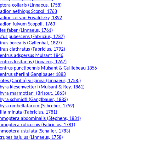
ptera collaris (Linnaeus, 1758)
adion aethiops Scopoli 1763
adion cervae Frivaldszky, 1892
adion fulvum Scopoli, 1763
tes faber (Linnaeus, 1761)
ufus pubescens (Fabricius, 1787)
inus borealis (Gyllenhal, 1827)
inus clathratus (Fabricius, 1792)
entrus adspersus Mulsant 1846
entrus lusitanus (Linnaeus, 1767)
entrus punctipennis Mulsant & Guillebeau 1856
entrus stierlini Ganglbauer 1883
otes (Carilia) virginea (Linnaeus, 1758,)
hyra kiesenwetteri (Mulsant & Rey, 1861)
hyra marmottani (Brisout, 1863)
hyra schmidti (Ganglbauer, 1883)
hyra umbellatarum (Schreber, 1759)
ilia minuta (Fabricius, 1781)
moptera abdominalis (Stephens, 1831)
moptera ruficornis (Fabricius, 1781)
moptera ustulata (Schaller, 1783)
trupes bajulus (Linnaeus, 1758)