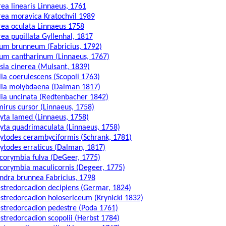
ea linearis Linnaeus, 1761
ea moravica Kratochvil 1989
ea oculata Linnaeus 1758
ea pupillata Gyllenhal, 1817
um brunneum (Fabricius, 1792)
um cantharinum (Linnaeus, 1767)
sia cinerea (Mulsant, 1839)
lia coerulescens (Scopoli 1763)
lia molybdaena (Dalman 1817)
lia uncinata (Redtenbacher 1842)
irus cursor (Linnaeus, 1758)
yta lamed (Linnaeus, 1758)
yta quadrimaculata (Linnaeus, 1758)
ytodes cerambyciformis (Schrank, 1781)
ytodes erraticus (Dalman, 1817)
corymbia fulva (DeGeer, 1775)
corymbia maculicornis (Degeer, 1775)
ndra brunnea Fabricius, 1798
stredorcadion decipiens (Germar, 1824)
stredorcadion holosericeum (Krynicki 1832)
stredorcadion pedestre (Poda 1761)
stredorcadion scopolii (Herbst 1784)