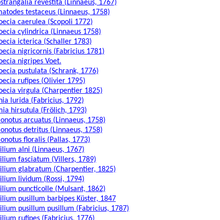
strangalia revestita (Linnaeus, 1767)
atodes testaceus (Linnaeus, 1758)
oecia caerulea (Scopoli 1772)
oecia cylindrica (Linnaeus 1758)
oecia icterica (Schaller 1783)
oecia nigricornis (Fabricius 1781)
oecia nigripes Voet.
oecia pustulata (Schrank, 1776)
oecia rufipes (Olivier 1795)
oecia virgula (Charpentier 1825)
nia lurida (Fabricius, 1792)
mia hirsutula (Frölich, 1793)
ionotus arcuatus (Linnaeus, 1758)
ionotus detritus (Linnaeus, 1758)
onotus floralis (Pallas, 1773)
ilium alni (Linnaeus, 1767)
ilium fasciatum (Villers, 1789)
ilium glabratum (Charpentier, 1825)
ilium lividum (Rossi, 1794)
ilium puncticolle (Mulsant, 1862)
ilium pusillum barbipes Küster, 1847
ilium pusillum pusillum (Fabricius, 1787)
ilium rufipes (Fabricius, 1776)