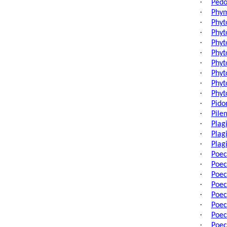
·
Pedo
·
Phym
·
Phyt
·
Phyt
·
Phyt
·
Phyt
·
Phyt
·
Phyt
·
Phyt
·
Phyt
·
Pido
·
Pile
·
Plag
·
Plag
·
Plagi
·
Poec
·
Poec
·
Poec
·
Poec
·
Poec
·
Poec
·
Poec
·
Poec