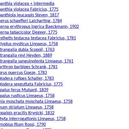
anthia violacea + intermedia
anthia violacea Fabricius, 1775
anthiola leucaspis Steven, 1817
erus schaefferi Laicharting, 1784
terna erythropus ingrica Baeckmann, 1902
terna tabacicolor Degeer, 1775
sthetis testacea testacea Fabricius, 1781
lyptus mysticus Linnaeus, 1758
trangalia dubia Scopoli, 1763
trangalia reyi Heyden, 1889
trangalia sanguinolenta Linnaeus, 1761
arthron barbipes Schrank, 1781
orus quercus Goeze, 1783
lodera rufipes Schaller, 1783
lodera sexguttata Fabricius, 1775
palus ferus Mulsant, 1839
palus rusticus Linnaeus, 1758
ia moschata moschata Linnaeus, 1758
um striatum Linnaeus, 1758
opalpis gracilis Krynicki, 1832
hyta interrogationis Linnaeus, 1758
mobius filum Rossi, 1790