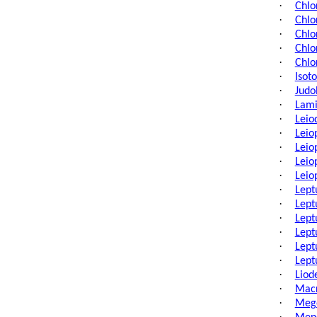
·
Chlo
·
Chlo
·
Chlo
·
Chlo
·
Chlo
·
Isot
·
Judo
·
Lami
·
Leio
·
Leio
·
Leio
·
Leio
·
Leio
·
Lept
·
Lept
·
Lept
·
Lept
·
Lept
·
Lept
·
Liod
·
Macr
·
Mego
·