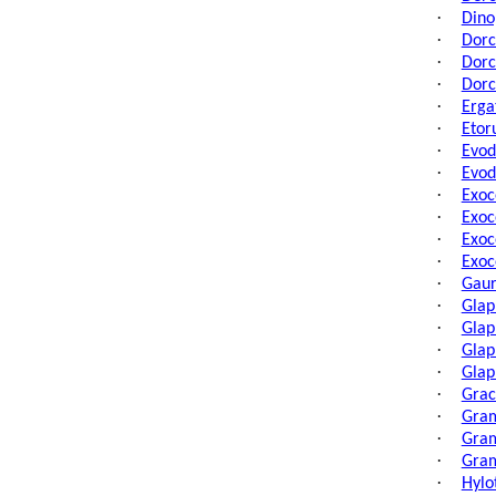
·
Dino
·
Dorc
·
Dorc
·
Dorc
·
Erga
·
Etor
·
Evod
·
Evod
·
Exoc
·
Exoc
·
Exoc
·
Exoc
·
Gaur
·
Glap
·
Glap
·
Glap
·
Glap
·
Grac
·
Gram
·
Gram
·
Gram
·
Hylo