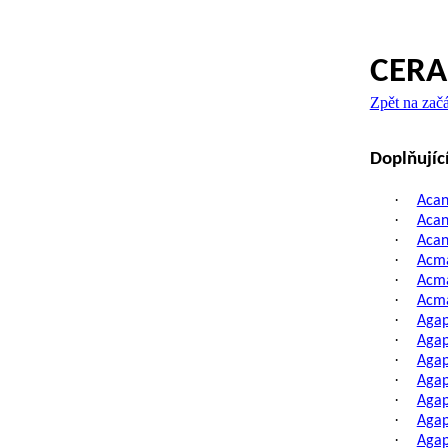
CERA
Zpět na zač
Doplňujíc
·
Acan
·
Acan
·
Acan
·
Acma
·
Acma
·
Acma
·
Agap
·
Agap
·
Agap
·
Agap
·
Agap
·
Agap
·
Agap