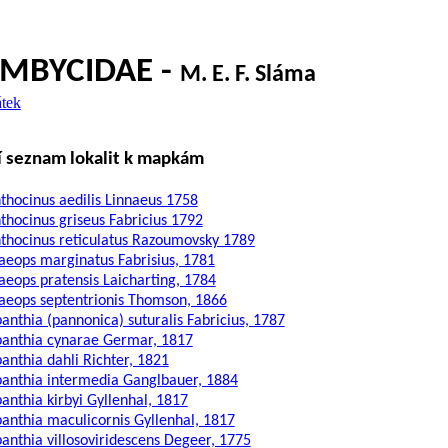
MBYCIDAE -
M. E. F. Sláma
átek
í seznam lokalit k mapkám
thocinus aedilis Linnaeus 1758
thocinus griseus Fabricius 1792
thocinus reticulatus Razoumovsky 1789
eops marginatus Fabrisius, 1781
eops pratensis Laicharting, 1784
eops septentrionis Thomson, 1866
anthia (pannonica) suturalis Fabricius, 1787
anthia cynarae Germar, 1817
anthia dahli Richter, 1821
anthia intermedia Ganglbauer, 1884
anthia kirbyi Gyllenhal, 1817
anthia maculicornis Gyllenhal, 1817
anthia villosoviridescens Degeer, 1775