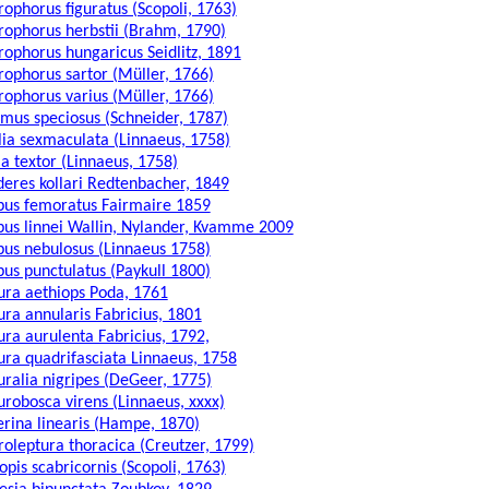
rophorus figuratus (Scopoli, 1763)
rophorus herbstii (Brahm, 1790)
rophorus hungaricus Seidlitz, 1891
rophorus sartor (Müller, 1766)
rophorus varius (Müller, 1766)
omus speciosus (Schneider, 1787)
lia sexmaculata (Linnaeus, 1758)
a textor (Linnaeus, 1758)
deres kollari Redtenbacher, 1849
pus femoratus Fairmaire 1859
pus linnei Wallin, Nylander, Kvamme 2009
pus nebulosus (Linnaeus 1758)
pus punctulatus (Paykull 1800)
ura aethiops Poda, 1761
ura annularis Fabricius, 1801
ura aurulenta Fabricius, 1792,
ura quadrifasciata Linnaeus, 1758
uralia nigripes (DeGeer, 1775)
urobosca virens (Linnaeus, xxxx)
erina linearis (Hampe, 1870)
oleptura thoracica (Creutzer, 1799)
pis scabricornis (Scopoli, 1763)