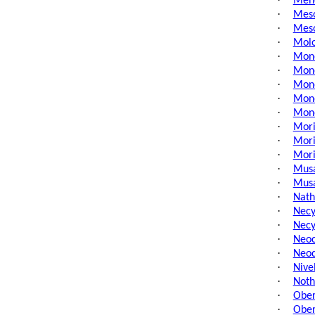
Mene
·
Meso
·
Meso
·
Molo
·
Mono
·
Mono
·
Mono
·
Mono
·
Mono
·
Mori
·
Mori
·
Mori
·
Musa
·
Musa
·
Nath
·
Necy
·
Necy
·
Neoc
·
Neod
·
Nive
·
Noth
·
Ober
·
Ober