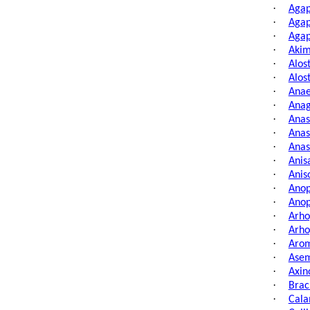
·
Agap
·
Agap
·
Agap
·
Akim
·
Alos
·
Alos
·
Anae
·
Anag
·
Anas
·
Anas
·
Anas
·
Anis
·
Anis
·
Anop
·
Anop
·
Arho
·
Arho
·
Arom
·
Asem
·
Axin
·
Brac
·
Cala