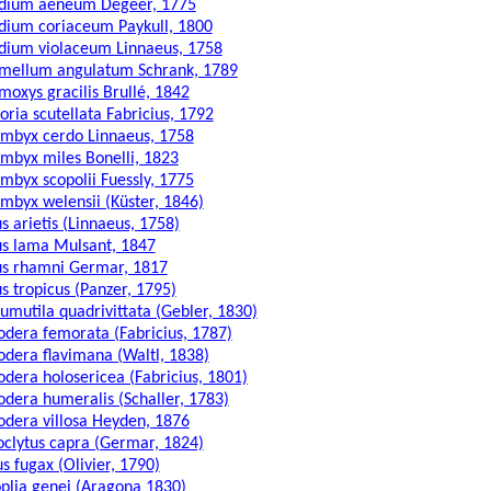
idium aeneum Degeer, 1775
idium coriaceum Paykull, 1800
idium violaceum Linnaeus, 1758
imellum angulatum Schrank, 1789
imoxys gracilis Brullé, 1842
oria scutellata Fabricius, 1792
mbyx cerdo Linnaeus, 1758
mbyx miles Bonelli, 1823
mbyx scopolii Fuessly, 1775
mbyx welensii (Küster, 1846)
us arietis (Linnaeus, 1758)
us lama Mulsant, 1847
us rhamni Germar, 1817
us tropicus (Panzer, 1795)
umutila quadrivittata (Gebler, 1830)
odera femorata (Fabricius, 1787)
odera flavimana (Waltl, 1838)
odera holosericea (Fabricius, 1801)
odera humeralis (Schaller, 1783)
odera villosa Heyden, 1876
oclytus capra (Germar, 1824)
us fugax (Olivier, 1790)
plia genei (Aragona 1830)