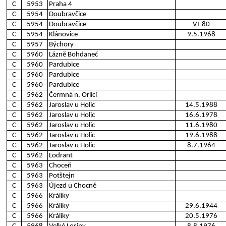
C
5953
Praha 4
C
5954
Doubravčice
C
5954
Doubravčice
VI-80
C
5954
Klánovice
9.5.1968
C
5957
Býchory
C
5960
Lázně Bohdaneč
C
5960
Pardubice
C
5960
Pardubice
C
5960
Pardubice
C
5962
Čermná n. Orlicí
C
5962
Jaroslav u Holic
14.5.1988
C
5962
Jaroslav u Holic
16.6.1978
C
5962
Jaroslav u Holic
11.6.1980
C
5962
Jaroslav u Holic
19.6.1988
C
5962
Jaroslav u Holic
8.7.1964
C
5962
Lodrant
C
5963
Choceň
C
5963
Potštejn
C
5963
Újezd u Chocně
C
5966
Králíky
C
5966
Králíky
29.6.1944
C
5966
Králíky
20.5.1976