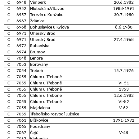
C
6948
Vimperk
20.6.1982
C
6952
Hluboká n.Vltavou
1988-1991
C
6957
Terezín u Kunžaku
30.7.1980
C
6967
Ždánice
C
6968
Bohuslavice u Kyjova
8.6.1980
C
6971
Uherský Brod
C
6971
Uherský Brod
27.4.1968
C
6972
Rubaniska
C
6974
Brumov
C
7048
Lenora
C
7053
Borovany
C
7054
Třeboň
15.7.1976
C
7055
Chlum u Třeboně
C
7055
Chlum u Třeboně
VI-51
C
7055
Chlum u Třeboně
1953
C
7055
Chlum u Třeboně
12.6.1982
C
7055
Chlum u Třeboně
VI-82
C
7055
Majdalena
V-62
C
7055
Třeboňsko rozvodí Lužnice
C
7061
Blížkovice
1991-1992
C
7065
Pouzdřany
C
7067
Čejč
V-48