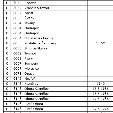
C
6052
Radotín
C
6052
Vrané n.Vltavou
C
6052
Závist
C
6053
Říčany
C
6054
Jevany
C
6054
Ondřejov
C
6054
Ondřejov
C
6054
Voděradské bučiny
C
6055
Kostelec n. Čern. lesy
VI-52
C
6055
Stříbrná Skalice
C
6062
Trusnov
C
6063
Psáry
C
6067
Šumperk
C
6069
Moravice
C
6073
Opava
C
6145
Nevřeň
C
6146
Kaznějov
1940
C
6146
Obora Kaznějov
15.5.1986
C
6146
Obora Kaznějov
16.6.1986
C
6146
Obora Kaznějov
17.6.1986
C
6146
Plzeň Obora
C
6146
Plzeň Obora
29.5.1976