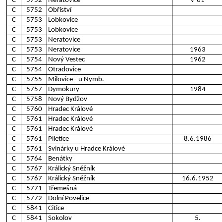
C
5752
Neratovice
V-61
C
5752
Obříství
C
5753
Lobkovice
C
5753
Lobkovice
C
5753
Neratovice
C
5753
Neratovice
1963
C
5754
Nový Vestec
1962
C
5754
Otradovice
C
5755
Milovice - u Nymb.
C
5757
Dymokury
1984
C
5758
Nový Bydžov
C
5760
Hradec Králové
C
5761
Hradec Králové
C
5761
Hradec Králové
C
5761
Piletice
8.6.1986
C
5761
Svinárky u Hradce Králové
C
5764
Benátky
C
5767
Králický Sněžník
C
5767
Králický Sněžník
16.6.1952
C
5771
Třemešná
C
5772
Dolní Povelice
C
5841
Citice
C
5841
Sokolov
5.