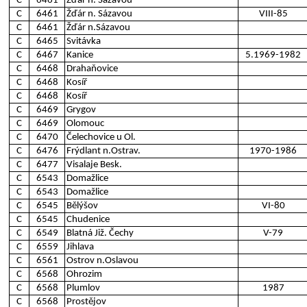
C
6461
Žďár n. Sázavou
C
6461
Žďár n. Sázavou
VIII-85
C
6461
Žďár n.Sázavou
C
6465
Svitávka
C
6467
Kanice
5.1969-1982
C
6468
Drahaňovice
C
6468
Kosíř
C
6468
Kosíř
C
6469
Grygov
C
6469
Olomouc
C
6470
Čelechovice u Ol.
C
6476
Frýdlant n.Ostrav.
1970-1986
C
6477
Visalaje Besk.
C
6543
Domažlice
C
6543
Domažlice
C
6545
Bělýšov
VI-80
C
6545
Chudenice
C
6549
Blatná Již. Čechy
V-79
C
6559
Jihlava
C
6561
Ostrov n.Oslavou
C
6568
Ohrozim
C
6568
Plumlov
1987
C
6568
Prostějov