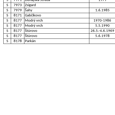
S
7971
Dunajská Streda
1979
S
7973
Zsigard
S
7979
Šahy
1.6.1985
S
8171
Gabčíkovo
S
8177
Modrý vrch
1970-1986
S
8177
Modrý vrch
5.5.1990
S
8177
Štúrovo
26.5.-4.6.1969
S
8177
Štúrovo
5.6.1978
S
8178
Parkán