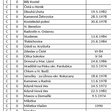
C
0
Bílý Kostel
C
0
Čistá u Horek
C
0
Dlouhá Lhota
19.5.1982
C
0
Kamenné Žehrovice
28.5.1978
C
0
Kostelecké polesí
30.6.1978
C
0
N. Benešov
C
0
Radostín n. Oslavou
C
0
Studenec
13.6.1984
C
0
Třebichovice
25.6.1984
C
0
Údolí sv. Kryštofa
C
0
Zdeslav u Čisté
VI-84
C
0
Citica Sokolov
V-56
C
0
Drmoul u Mar. Lázní
24.6.1986
C
0
Hradiště na Písku okr. Pardubica
10.5.1974
C
0
Chlum u N. Bydž.
C
0
Janušky - za Líšnou okr. Rokycany
18.6.1978
C
0
Kamenec u Radnic
11.6.1978
C
0
Kdyně Nová Ves
24.5.1972
C
0
Kdyně Nová Ves
22.5.1982
C
0
Maxov u Domažlic
9.5.1974
C
0
Milotice
C
0
Miřetice Vlašim
1990