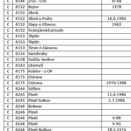
C
6146
Zruč - u PL
VI-86
C
6152
Bojov
1978
C
6152
Jílové
C
6152
Jílové u Prahy
16.6.1984
C
6152
Slapy n.Vltavou
1962
C
6152
Svatojánské proudy
C
6153
Těptín
C
6153
Těptín
C
6153
Týnec n.Sázavou
C
6154
Senohraby
C
6158
Golčův Jeníkov
C
6163
Litomyšl
C
6175
Koblov - u OP
C
6175
Ostrava
C
6175
Ostrava
1970-1986
C
6244
Stříbro
C
6245
Plzeň
11.6.1986
C
6245
Plzeň Sulkov
1.7.1986
C
6246
Bolevec
C
6246
Plzeň
C
6246
Plzeň
V-88
C
6246
Plzeň
V-90
C
6246
Plzeň Božkov
18.5.1974