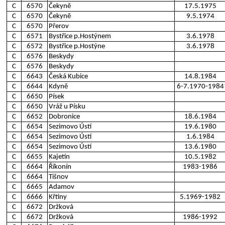
C
6570
Čekyně
17.5.1975
C
6570
Čekyně
9.5.1974
C
6570
Přerov
C
6571
Bystřice p.Hostýnem
3.6.1978
C
6572
Bystřice p.Hostýne
3.6.1978
C
6576
Beskydy
C
6576
Beskydy
C
6643
Česká Kubice
14.8.1984
C
6644
Kdyně
6-7.1970-1984
C
6650
Písek
C
6650
Vráž u Písku
C
6652
Dobronice
18.6.1984
C
6654
Sezimovo Ústí
19.6.1980
C
6654
Sezimovo Ústí
1.6.1984
C
6654
Sezimovo Ústí
13.6.1980
C
6655
Kajetín
10.5.1982
C
6664
Říkonín
1983-1986
C
6664
Tišnov
C
6665
Adamov
C
6666
Křtiny
5.1969-1982
C
6672
Držková
C
6672
Držková
1986-1992