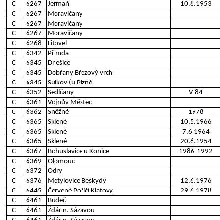
C
6267
Jeřmaň
10.8.1953
C
6267
Moravičany
C
6267
Moravičany
C
6267
Moravičany
C
6268
Litovel
C
6342
Přimda
C
6345
Dnešice
C
6345
Dobřany Březový vrch
C
6345
Sulkov (u Plzně
C
6352
Sedlčany
V-84
C
6361
Vojnův Městec
C
6362
Sněžné
1978
C
6365
Sklené
10.5.1966
C
6365
Sklené
7.6.1964
C
6365
Sklené
20.6.1954
C
6367
Bohuslavice u Konice
1986-1992
C
6369
Olomouc
C
6372
Odry
C
6376
Metylovice Beskydy
12.6.1976
C
6445
Červené Poříčí Klatovy
29.6.1978
C
6461
Budeč
C
6461
Žďár n. Sázavou