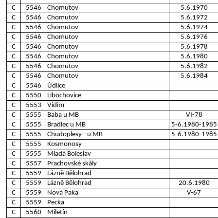
C
5546
Chomutov
5.6.1970
C
5546
Chomutov
5.6.1972
C
5546
Chomutov
5.6.1974
C
5546
Chomutov
5.6.1976
C
5546
Chomutov
5.6.1978
C
5546
Chomutov
5.6.1980
C
5546
Chomutov
5.6.1982
C
5546
Chomutov
5.6.1984
C
5546
Údlice
C
5550
Libochovice
C
5553
Vidim
C
5555
Baba u MB
VI-78
C
5555
Bradlec u MB
5-6.1980-1985
C
5555
Chudoplesy - u MB
5-6.1980-1985
C
5555
Kosmonosy
C
5555
Mladá Boleslav
C
5557
Prachovské skály
C
5559
Lázně Bělohrad
C
5559
Lázně Bělohrad
20.6.1980
C
5559
Nová Paka
V-67
C
5559
Pecka
C
5560
Miletín