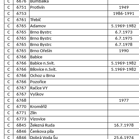
C
6676
Bumbálka
C
6751
Protivín
1949
C
6753
1986-1991
C
6761
Třebíč
C
6765
Adamov
5.1969-1982
C
6765
Brno Bystrc
6.7.1973
C
6765
Brno Bystrc
6.7.1975
C
6765
Brno Bystrc
6.7.1978
C
6765
Brno Ořešín
1990
C
6766
Babice
C
6766
Babice n.Svit.
5.1969-1982
C
6766
Bílovice n.Svit.
5.1969-1982
C
6766
Ochoz u Brna
C
6766
Pozořice
C
6767
Račice VY
C
6767
Vyškov
C
6768
1977
C
6770
Kroměříž
C
6771
Zlín
C
6773
Vizovice
C
6845
Železná Ruda
16.7.1978
C
6846
Čenkova pila
C
6846
Dobrá Voda Šu
25.6.1974