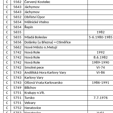
C
5562
Červený Kostelec
C
5643
Jáchymov
C
5643
Jáchymov
C
5652
Obříství Úpor
C
5654
Mělnické Vtelno
C
5654
Řepín
C
5655
1982
C
5655
Mladá Boleslav
5-6.1980-1985
C
5656
Dolánky (u Března) = Ctiměřice
C
5662
Nové Město n.Metují
C
5742
Nová Role
1992
C
5742
Nová Role
8.6.1982
C
5742
Nová Role
1989-1990
C
5742
Smolné pece
VI-74
C
5743
Andělská Hora Karlovy Vary
VI-86
C
5743
Karlovy Vary
C
5743
Olšová Vrata Karlovarsko
1986-1991
C
5749
Bilichov
C
5751
Kralupy n.Vlt.
C
5751
Tursko
7.7.1976
C
5751
Velvary
C
5752
Neratovice