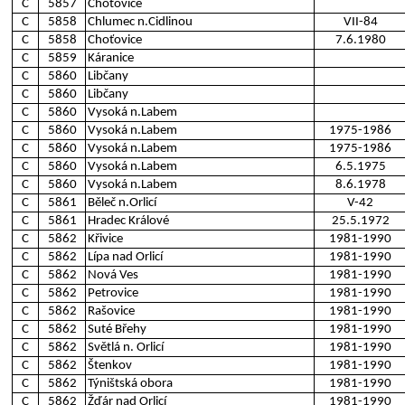
C
5857
Choťovice
C
5858
Chlumec n.Cidlinou
VII-84
C
5858
Choťovice
7.6.1980
C
5859
Káranice
C
5860
Libčany
C
5860
Libčany
C
5860
Vysoká n.Labem
C
5860
Vysoká n.Labem
1975-1986
C
5860
Vysoká n.Labem
1975-1986
C
5860
Vysoká n.Labem
6.5.1975
C
5860
Vysoká n.Labem
8.6.1978
C
5861
Běleč n.Orlicí
V-42
C
5861
Hradec Králové
25.5.1972
C
5862
Křivice
1981-1990
C
5862
Lípa nad Orlicí
1981-1990
C
5862
Nová Ves
1981-1990
C
5862
Petrovice
1981-1990
C
5862
Rašovice
1981-1990
C
5862
Suté Břehy
1981-1990
C
5862
Světlá n. Orlicí
1981-1990
C
5862
Štenkov
1981-1990
C
5862
Týništská obora
1981-1990
C
5862
Žďár nad Orlicí
1981-1990