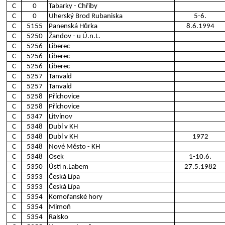
C
0
Tabarky - Chřiby
C
0
Uherský Brod Rubaniska
5-6.
C
5155
Panenská Hůrka
8.6.1994
C
5250
Žandov - u Ú.n.L.
C
5256
Liberec
C
5256
Liberec
C
5256
Liberec
C
5257
Tanvald
C
5257
Tanvald
C
5258
Příchovice
C
5258
Příchovice
C
5347
Litvínov
C
5348
Dubí v KH
C
5348
Dubí v KH
1972
C
5348
Nové Město - KH
C
5348
Osek
1-10.6.
C
5350
Ústí n.Labem
27.5.1982
C
5353
Česká Lípa
C
5353
Česká Lípa
C
5354
Komořanské hory
C
5354
Mimoň
C
5354
Ralsko