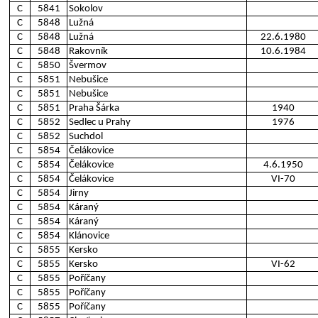
C
5841
Sokolov
C
5848
Lužná
C
5848
Lužná
22.6.1980
C
5848
Rakovník
10.6.1984
C
5850
Švermov
C
5851
Nebušice
C
5851
Nebušice
C
5851
Praha Šárka
1940
C
5852
Sedlec u Prahy
1976
C
5852
Suchdol
C
5854
Čelákovice
C
5854
Čelákovice
4.6.1950
C
5854
Čelákovice
VI-70
C
5854
Jirny
C
5854
Káraný
C
5854
Káraný
C
5854
Klánovice
C
5855
Kersko
C
5855
Kersko
VI-62
C
5855
Poříčany
C
5855
Poříčany
C
5855
Poříčany