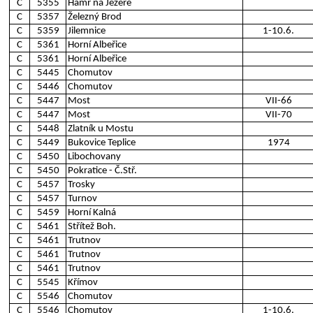
C
5355
Hamr na Jezeře
C
5357
Železný Brod
C
5359
Jilemnice
1-10.6.
C
5361
Horní Albeřice
C
5361
Horní Albeřice
C
5445
Chomutov
C
5446
Chomutov
C
5447
Most
VII-66
C
5447
Most
VII-70
C
5448
Zlatník u Mostu
C
5449
Bukovice Teplice
1974
C
5450
Libochovany
C
5450
Pokratice - Č.Stř.
C
5457
Trosky
C
5457
Turnov
C
5459
Horní Kalná
C
5461
Střítež Boh.
C
5461
Trutnov
C
5461
Trutnov
C
5461
Trutnov
C
5545
Křímov
C
5546
Chomutov
C
5546
Chomutov
1-10.6.