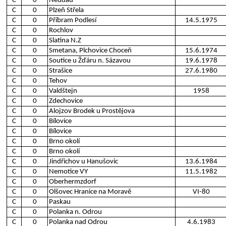
C
0
Neudau
C
0
Plzeň Střela
C
0
Příbram Podlesí
14.5.1975
C
0
Rochlov
C
0
Slatina N.Z
C
0
Smetana, Plchovice Choceň
15.6.1974
C
0
Soutice u Žďáru n. Sázavou
19.6.1978
C
0
Strašice
27.6.1980
C
0
Tehov
C
0
Valdštejn
1958
C
0
Zdechovice
C
0
Alojzov Brodek u Prostějova
C
0
Bílovice
C
0
Bílovice
C
0
Brno okolí
C
0
Brno okolí
C
0
Jindřichov u Hanušovic
13.6.1984
C
0
Nemotice VY
11.5.1982
C
0
Oberhermzdorf
C
0
Olšovec Hranice na Moravě
VI-80
C
0
Paskau
C
0
Polanka n. Odrou
C
0
Polanka nad Odrou
4.6.1983