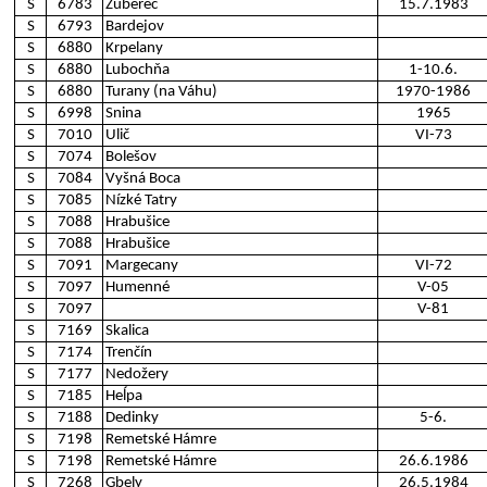
S
6783
Zuberec
15.7.1983
S
6793
Bardejov
S
6880
Krpelany
S
6880
Lubochňa
1-10.6.
S
6880
Turany (na Váhu)
1970-1986
S
6998
Snina
1965
S
7010
Ulič
VI-73
S
7074
Bolešov
S
7084
Vyšná Boca
S
7085
Nízké Tatry
S
7088
Hrabušice
S
7088
Hrabušice
S
7091
Margecany
VI-72
S
7097
Humenné
V-05
S
7097
V-81
S
7169
Skalica
S
7174
Trenčín
S
7177
Nedožery
S
7185
Heĺpa
S
7188
Dedinky
5-6.
S
7198
Remetské Hámre
S
7198
Remetské Hámre
26.6.1986
S
7268
Gbely
26.5.1984