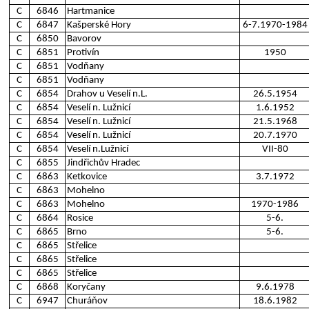
C
6846
Hartmanice
C
6847
Kašperské Hory
6-7.1970-1984
C
6850
Bavorov
C
6851
Protivín
1950
C
6851
Vodňany
C
6851
Vodňany
C
6854
Drahov u Veselí n.L.
26.5.1954
C
6854
Veselí n. Lužnicí
1.6.1952
C
6854
Veselí n. Lužnicí
21.5.1968
C
6854
Veselí n. Lužnicí
20.7.1970
C
6854
Veselí n.Lužnicí
VII-80
C
6855
Jindřichův Hradec
C
6863
Ketkovice
3.7.1972
C
6863
Mohelno
C
6863
Mohelno
1970-1986
C
6864
Rosice
5-6.
C
6865
Brno
5-6.
C
6865
Střelice
C
6865
Střelice
C
6865
Střelice
C
6868
Koryčany
9.6.1978
C
6947
Churáňov
18.6.1982