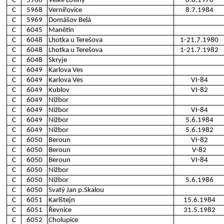
C
5968
Velké Losiny
8.8.1976
C
5968
Vernířovice
8.7.1984
C
5969
Domášov Belá
C
6045
Manětín
C
6048
Lhotka u Terešova
1-21.7.1980
C
6048
Lhotka u Terešova
1-21.7.1982
C
6048
Skryje
C
6049
Karlova Ves
C
6049
Karlova Ves
VI-84
C
6049
Kublov
VI-82
C
6049
Nižbor
C
6049
Nižbor
VI-84
C
6049
Nižbor
5.6.1984
C
6049
Nižbor
5.6.1982
C
6050
Beroun
VI-82
C
6050
Beroun
V-82
C
6050
Beroun
VI-84
C
6050
Nižbor
C
6050
Nižbor
5.6.1986
C
6050
Svatý Jan p.Skalou
C
6051
Karlštejn
15.6.1984
C
6051
Řevnice
31.5.1982
C
6052
Cholupice