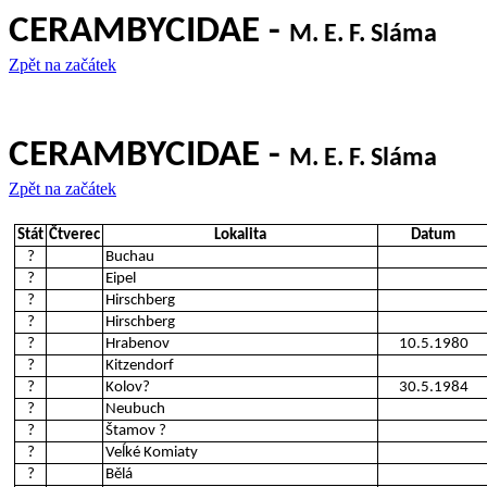
CERAMBYCIDAE -
M. E. F. Sláma
Zpět na začátek
CERAMBYCIDAE -
M. E. F. Sláma
Zpět na začátek
Stát
Čtverec
Lokalita
Datum
?
Buchau
?
Eipel
?
Hirschberg
?
Hirschberg
?
Hrabenov
10.5.1980
?
Kitzendorf
?
Kolov?
30.5.1984
?
Neubuch
?
Štamov ?
?
Veĺké Komiaty
?
Bělá