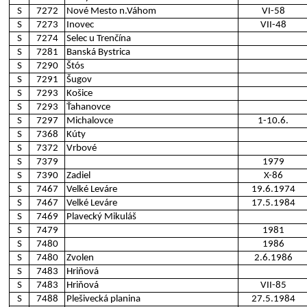
S
7272
Nové Mesto n.Váhom
VI-58
S
7273
Inovec
VII-48
S
7274
Selec u Trenčína
S
7281
Banská Bystrica
S
7290
Štós
S
7291
Šugov
S
7293
Košice
S
7293
Ťahanovce
S
7297
Michalovce
1-10.6.
S
7368
Kúty
S
7372
Vrbové
S
7379
1979
S
7390
Zadiel
X-86
S
7467
Velké Leváre
19.6.1974
S
7467
Velké Leváre
17.5.1984
S
7469
Plavecký Mikuláš
S
7479
1981
S
7480
1986
S
7480
Zvolen
2.6.1986
S
7483
Hriňová
S
7483
Hriňová
VII-85
S
7488
Plešivecká planina
27.5.1984