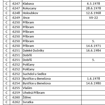
C
6247
Klabava
6.5.1978
C
6247
Rokycany
28.6.1978
C
6248
Holoubkov
12.6.1968
C
6249
Jince
VII-22
C
6250
Příbram
C
6250
Příbram
C
6250
Příbram
C
6250
Příbram
C
6250
Příbram
5.
C
6250
Příbram
14.6.1971
C
6251
Daleké Dušníky
16.6.1984
C
6251
Dobříš
C
6251
Dobříš
5.
C
6252
Políčany
C
6252
Políčany
C
6252
Suchdol u Sedlce
C
6253
Bystřice u Benešova
1.6.1978
C
6254
Bystřice u Benešova
14.6.1980
C
6255
Vlašim
C
6259
Uhelná Příbram
C
6260
Ždírec
C
6262
Svratka