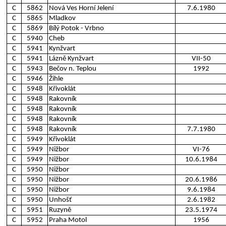
C
5862
Nová Ves Horní Jelení
7.6.1980
C
5865
Mladkov
C
5869
Bílý Potok - Vrbno
C
5940
Cheb
C
5941
Kynžvart
C
5941
Lázně Kynžvart
VII-50
C
5943
Bečov n. Teplou
1992
C
5946
Žihle
C
5948
Křivoklát
C
5948
Rakovník
C
5948
Rakovník
C
5948
Rakovník
C
5948
Rakovník
7.7.1980
C
5949
Křivoklát
C
5949
Nižbor
VI-76
C
5949
Nižbor
10.6.1984
C
5950
Nižbor
C
5950
Nižbor
20.6.1986
C
5950
Nižbor
9.6.1984
C
5950
Unhošť
2.6.1982
C
5951
Ruzyně
23.5.1974
C
5952
Praha Motol
1956