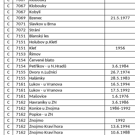
C
7067
Klobouky
C
7067
Klobouky
C
7067
Kobylí
C
7069
Bzenec
21.5.1977
C
7071
Slavkov u Brna
C
7072
Strání
C
7151
Blanský les
C
7151
Holubov p.Kletí
C
7151
Kleť
1956
C
7153
Římov
C
7154
Červené blato
C
7154
Petříkov - u N.Hradů
3.6.1984
C
7155
Dvory n.Lužnicí
26.7.1974
C
7155
Halámky
28.5.1983
C
7161
Lukov - u Vranova
16.5.1994
C
7161
Lukov - u Vranova
17.5.1992
C
7161
Mašovice
1.6.1976
C
7162
Havraníky u ZN
3.6.1986
C
7162
Konice u Znojma
1986-1992
C
7162
Popice - u ZN
C
7162
Znojmo
1992
C
7162
Znojmo Kraví hora
13.6.1994
C
7162
Znojmo Kraví hora
10.6.1988