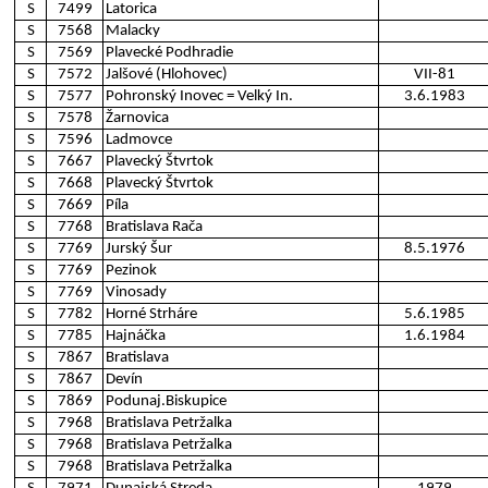
S
7499
Latorica
S
7568
Malacky
S
7569
Plavecké Podhradie
S
7572
Jalšové (Hlohovec)
VII-81
S
7577
Pohronský Inovec = Velký In.
3.6.1983
S
7578
Žarnovica
S
7596
Ladmovce
S
7667
Plavecký Štvrtok
S
7668
Plavecký Štvrtok
S
7669
Píla
S
7768
Bratislava Rača
S
7769
Jurský Šur
8.5.1976
S
7769
Pezinok
S
7769
Vinosady
S
7782
Horné Strháre
5.6.1985
S
7785
Hajnáčka
1.6.1984
S
7867
Bratislava
S
7867
Devín
S
7869
Podunaj.Biskupice
S
7968
Bratislava Petržalka
S
7968
Bratislava Petržalka
S
7968
Bratislava Petržalka