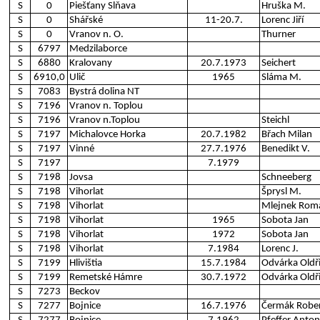
S
0
Piešťany Slňava
Hruška M.
S
0
Shářské
11-20.7.
Lorenc Jiří
S
0
Vranov n. O.
Thurner
S
6797
Medzilaborce
S
6880
Kralovany
20.7.1973
Seichert
S
6910,0
Ulič
1965
Sláma M.
S
7083
Bystrá dolina NT
S
7196
Vranov n. Toplou
S
7196
Vranov n.Toplou
Steichl
S
7197
Michalovce Horka
20.7.1982
Břach Milan
S
7197
Vinné
27.7.1976
Benedikt V.
S
7197
7.1979
S
7198
Jovsa
Schneeberg
S
7198
Vihorlat
Šprysl M.
S
7198
Vihorlat
Mlejnek Rom
S
7198
Vihorlat
1965
Sobota Jan
S
7198
Vihorlat
1972
Sobota Jan
S
7198
Vihorlat
7.1984
Lorenc J.
S
7199
Hlivištia
15.7.1984
Odvárka Oldř
S
7199
Remetské Hámre
30.7.1972
Odvárka Oldř
S
7273
Beckov
S
7277
Bojnice
16.7.1976
Čermák Robe