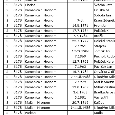
S
8177
Štúrovo
12.7.1980
Poláček Karel
S
8178
Gbelce
Švácha Petr
S
8178
Kamenica n.Hronom
Hruška M.
S
8178
Kamenica n.Hronom
Sobota Jan
S
8178
Kamenica n.Hronom
7-8.
Kraus Zdeněk
S
8178
Kamenica n.Hronom
14.8.1978
Hron Jan
S
8178
Kamenica n.Hronom
17.7.1964
Poláček K.
S
8178
Kamenica n.Hronom
7.7.1964
Brožík J.
S
8178
Kamenica n.Hronom
22.7.1979
Doležal Stanis
S
8178
Kamenica n.Hronom
7.1961
Strejček
S
8178
Kamenica n.Hronom
1970-1986
Tomčík Jiří
S
8178
Kamenica n.Hronom
7.1969
Pucholt Rudo
S
8178
Kamenica n.Hronom
12.7.1961
Poláček Karel
S
8178
Kamenica n.Hronom
7.1963
Pavlíček Jan
S
8178
Kamenica n.Hronom
15.7.1983
Odvárka Oldř
S
8178
Kamenica n.Hronom
9-11.8.1986
Nikodým Mil
S
8178
Kamenica n.Hronom
7.1979
Mařík Martin
S
8178
Kamenica n.Hronom
12.8.1989
Mihal Vlastim
S
8178
Kamenica n.Hronom
3.6.1983
Brádka Jarosl
S
8178
Kamenica n.Hronom
5.1981
Vávra Jiří
S
8178
Malá n. Hronom
20.7.1986
Kaláb J.
S
8178
Malá n. Hronom
9-11.8.1986
Nikodým Mil
S
8178
Parkán
Kudla