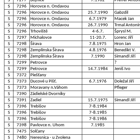
S
7277
Bojnice
7.1962
Pfeffer Anton
S
7296
Horovce n. Ondavou
S
7296
Horovce n. Ondavou
25.7.1990
Gabzdil
S
7296
Horovce n. Ondavou
6.7.1979
Macek Jan
S
7296
Horovce n. Ondavou
26.7.1990
Trmal Antoní
S
7296
Trhoviště
4-6.7.
Šprysl M.
S
7297
Michalovce
11-20.7.
Lorenc Jiří
S
7298
Šírava
7.8.1975
Hron Jan
S
7298
Zemplínska Šírava
4.8.1976
Benedikt V.
S
7298
Zemplínska Šírava
7.1990
Simandl Jiří
S
7299
Petrovce
?
S
7299
Petrovce
14.7.1984
Jeniš Ivo
S
7372
Piešťany
S
7373
Ducové u Pišť.
6.7.1976
Doležal Jiří
S
7373
Moravany n.Váhom
Pfleger
S
7390
Zádielské Dvorníky
S
7391
Zadiel
15.7.1975
Simandl Jiří
S
7396
Trebišov
7-8.1984
S
7396
Trebišov
7-8.1985
S
7396
Trebišov
7-8.1986
S
7398
Pavlovce n. Uhom
7.1985
S
7475
Solčany
S
7480
Neresnica - u Zvolena