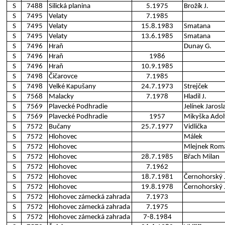
S
7488
Silická planina
5.1975
Brožík J.
S
7495
Velaty
7.1985
S
7495
Velaty
15.8.1983
Smatana
S
7495
Velaty
13.6.1985
Smatana
S
7496
Hraň
Dunay G.
S
7496
Hraň
1986
S
7496
Hraň
10.9.1985
S
7498
Čičarovce
7.1985
S
7498
Velké Kapušany
24.7.1973
Strejček
S
7568
Malacky
7.1978
Hladil J.
S
7569
Plavecké Podhradie
Jelínek Jarosl
S
7569
Plavecké Podhradie
1957
Mikyška Adol
S
7572
Bučany
25.7.1977
Vidlička
S
7572
Hlohovec
Málek
S
7572
Hlohovec
Mlejnek Rom
S
7572
Hlohovec
28.7.1985
Břach Milan
S
7572
Hlohovec
7.1962
S
7572
Hlohovec
18.7.1981
Černohorský J
S
7572
Hlohovec
19.8.1978
Černohorský J
S
7572
Hlohovec zámecká zahrada
7.1973
S
7572
Hlohovec zámecká zahrada
7.1975
S
7572
Hlohovec zámecká zahrada
7-8.1984