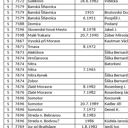
S
7572
Šulekovo
26.6.1982
Vidlička
S
7579
Banská Štiavnica
S
7579
Banská Štiavnica
1955
Brutovský Du
S
7579
Banská Štiavnica
6.1951
Pospíšil J.
S
7588
Domica
Podaný
S
7596
Slovenské Nové Mesto
8.1978
Jakeš J.
S
7598
Malé Trakany
20.7.1990
Zúber Mirosl
S
7667
Vysoká při Morave
Kautman Vác
S
7671
Trnava
8.1972
S
7673
Alekšince
Šiška Bernard
S
7674
Hrnčiarovce
Šiška Bernard
S
7674
Nitra
Batorkesi
S
7674
Nitra
7.1965
S
7674
Nitra Kynek
Šiška Bernard
S
7674
Zobor
Šiška Bernard
S
7676
Zlaté Moravce
8.1982
Rosenberg J.
S
7676
Zlaté Moravce
7.1982
Rosenberg Já
S
7696
Somotor
Kocourek
S
7696
Somotor
20.7.1989
Kadlec Jiří
S
7696
Somotor
7.1972
Deneš K.
S
7696
Streda n. Bebravou
8.1983
S
7696
Streda n. Bodvou?
1986
Kúdela Jarosl
S
7769
Jur pri Bratislave
1.8.1982
Jeniš Ivo