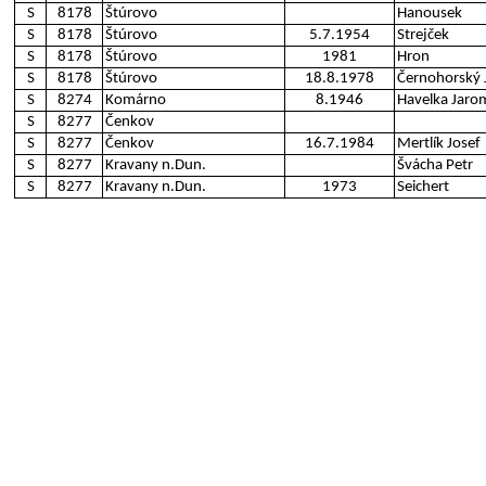
S
8178
Štúrovo
Hanousek
S
8178
Štúrovo
5.7.1954
Strejček
S
8178
Štúrovo
1981
Hron
S
8178
Štúrovo
18.8.1978
Černohorský J
S
8274
Komárno
8.1946
Havelka Jaro
S
8277
Čenkov
S
8277
Čenkov
16.7.1984
Mertlík Josef
S
8277
Kravany n.Dun.
Švácha Petr
S
8277
Kravany n.Dun.
1973
Seichert