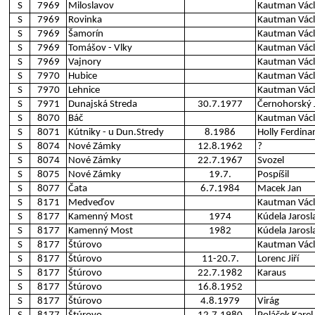
S
7969
Miloslavov
Kautman Vác
S
7969
Rovinka
Kautman Vác
S
7969
Šamorín
Kautman Vác
S
7969
Tomášov - Vlky
Kautman Vác
S
7969
Vajnory
Kautman Vác
S
7970
Hubice
Kautman Vác
S
7970
Lehnice
Kautman Vác
S
7971
Dunajská Streda
30.7.1977
Černohorský J
S
8070
Báč
Kautman Vác
S
8071
Kútniky - u Dun.Stredy
8.1986
Holly Ferdina
S
8074
Nové Zámky
12.8.1962
?
S
8074
Nové Zámky
22.7.1967
Svozel
S
8075
Nové Zámky
19.7.
Pospíšil
S
8077
Čata
6.7.1984
Macek Jan
S
8171
Medveďov
Kautman Vác
S
8177
Kamenný Most
1974
Kúdela Jarosl
S
8177
Kamenný Most
1982
Kúdela Jarosl
S
8177
Štúrovo
Kautman Vác
S
8177
Štúrovo
11-20.7.
Lorenc Jiří
S
8177
Štúrovo
22.7.1982
Karaus
S
8177
Štúrovo
16.8.1952
S
8177
Štúrovo
4.8.1979
Virág