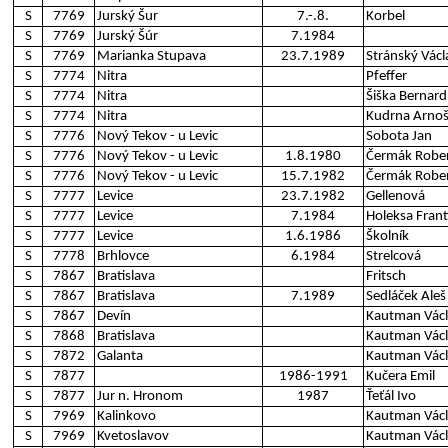
S
7769
Jurský Šur
7.-.8.
Korbel
S
7769
Jurský Šúr
7.1984
S
7769
Marianka Stupava
23.7.1989
Stránský Václ
S
7774
Nitra
Pfeffer
S
7774
Nitra
Šiška Bernard
S
7774
Nitra
Kudrna Arnoš
S
7776
Nový Tekov - u Levic
Sobota Jan
S
7776
Nový Tekov - u Levic
1.8.1980
Čermák Robe
S
7776
Nový Tekov - u Levic
15.7.1982
Čermák Robe
S
7777
Levice
23.7.1982
Gellenová
S
7777
Levice
7.1984
Holeksa Frant
S
7777
Levice
1.6.1986
Školník
S
7778
Brhlovce
6.1984
Strelcová
S
7867
Bratislava
Fritsch
S
7867
Bratislava
7.1989
Sedláček Aleš
S
7867
Devín
Kautman Vác
S
7868
Bratislava
Kautman Vác
S
7872
Galanta
Kautman Vác
S
7877
1986-1991
Kučera Emil
S
7877
Jur n. Hronom
1987
Ťeťál Ivo
S
7969
Kalinkovo
Kautman Vác
S
7969
Kvetoslavov
Kautman Vác