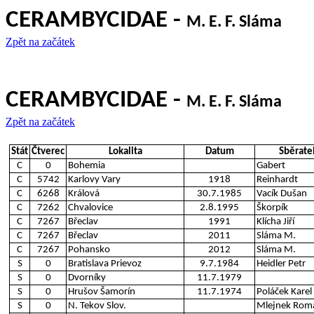
CERAMBYCIDAE -
M. E. F. Sláma
Zpět na začátek
CERAMBYCIDAE -
M. E. F. Sláma
Zpět na začátek
Stát
Čtverec
Lokalita
Datum
Sběrate
C
0
Bohemia
Gabert
C
5742
Karlovy Vary
1918
Reinhardt
C
6268
Králová
30.7.1985
Vacík Dušan
C
7262
Chvalovice
2.8.1995
Škorpík
C
7267
Břeclav
1991
Klícha Jiří
C
7267
Břeclav
2011
Sláma M.
C
7267
Pohansko
2012
Sláma M.
S
0
Bratislava Prievoz
9.7.1984
Heidler Petr
S
0
Dvorníky
11.7.1979
S
0
Hrušov Šamorín
11.7.1974
Poláček Karel
S
0
N. Tekov Slov.
Mlejnek Rom