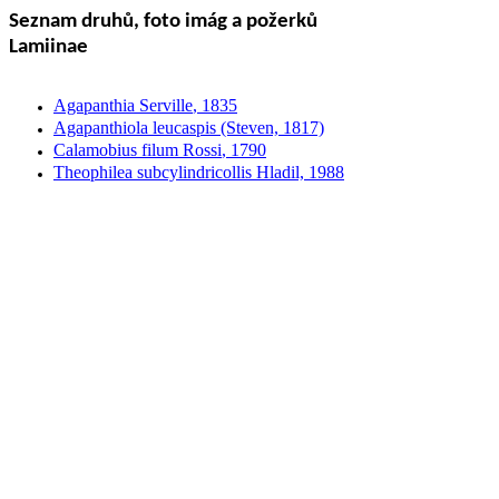
Seznam druhů, foto
imág
a požerků
Lamiinae
Agapanthia
Serville
, 1835
Agapanthiola
leucaspis
(Steven, 1817)
Calamobius
filum
Rossi
, 1790
Theophilea
subcylindricollis
Hladil, 1988